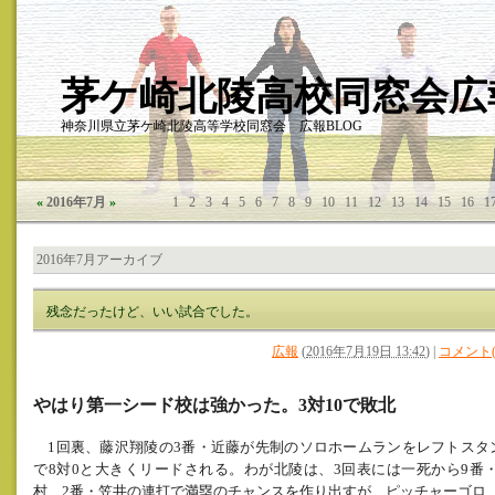
茅ケ崎北陵高校同窓会広報
神奈川県立茅ケ崎北陵高等学校同窓会 広報BLOG
«
2016年7月
»
1
2
3
4
5
6
7
8
9
10
11
12
13
14
15
16
1
2016年7月アーカイブ
残念だったけど、いい試合でした。
広報
(
2016年7月19日 13:42
)
|
コメント(
やはり第一シード校は強かった。
3
対
10
で敗北
1
回裏、
藤沢翔陵の
3
番・近藤が先制のソロホームランをレフトスタ
で
8
対
0
と大きくリード
される。わが北陵は、
3
回表には一死から
9
番
村、
2
番・笠井の連打で満塁のチャンスを作り出すが、ピッチャーゴロ