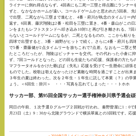
ライナーに倒れ得点ならず。
4
回表にも二死一三塁と得点圏にランナー
ずと、なかなかホームが遠い。コールドゲーム
かと思われた
5
回表、先
で出塁、二死ながら三塁まで進むと、
4
番・府川が執念のタイムリー内
返す。
6
回裏、
藤沢翔陵
は
2
番・松田を三塁に置き、
4
番・森山がこの日
ンをまたもレフトスタンドへ叩き込み
10
対
1
と再び引き離される。
7
回
らないとコールドゲーム
になるが、
二死となるものの、ここから粘りを
四球で出塁すると、
3
番・細野がヒットで続く。さらに
4
番・府川も四
で
5
番・齋藤健が
2
点タイムリーを放ちこれで
7
点差。なおも一二塁と
たところだったが、翔陵は
ピッチャーを交代。その代わった小倉に
ず、
7
回コールド
となった。どの回も生徒たちの応援、保護者の方たち
マフラータオルをかけた爺ばば（失礼）応援を受けて一生懸命に頑張
ものでした。校歌は歌えなかったけど素敵な時間を過ごすことが出来
３年生の夏は終わった。次を２年生・１年生に託して本業（？）の学
ょう。＜6回生：掛川＞ ・・・写真を忘れてしまった・・・トホホ
サッカー部、第95回全国サッカー選手権神奈川県予選会
同日の午前、１次予選Ｄグループ２回戦が行われ、秦野曽屋に1：0で
月23日（土）9：30から北陵グラウンドで横浜翠嵐との3回戦です。応